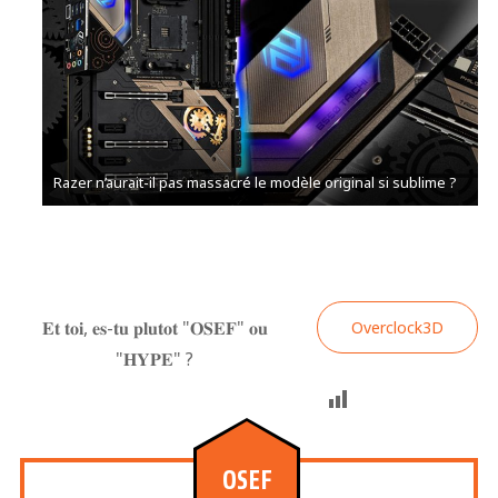
Razer n’aurait-il pas massacré le modèle original si sublime ?
𝐄𝐭 𝐭𝐨𝐢, 𝐞𝐬-𝐭𝐮 𝐩𝐥𝐮𝐭𝐨𝐭 "𝐎𝐒𝐄𝐅" 𝐨𝐮
Overclock3D
"𝐇𝐘𝐏𝐄" ?
OSEF