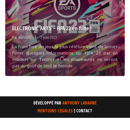
ELECTRONIC ARTS – FIFA 23 en fuite !
Par ARNAUD
7 juin 2022
La franchise de jeux la plus célèbre vient de laisser
fuiter quelques informations sur FIFA 23 par un
insiders sur Twitter et les nouveautés ne seront
pas du goût de tout le monde.
DÉVELOPPÉ PAR
ANTHONY LABAUNE
MENTIONS LÉGALES
| CONTACT